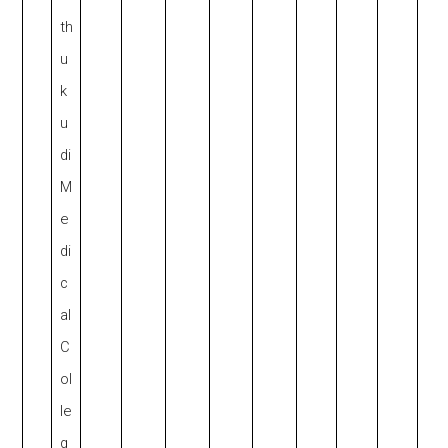
th
u
k
u
di
M
e
di
c
al
C
ol
le
g