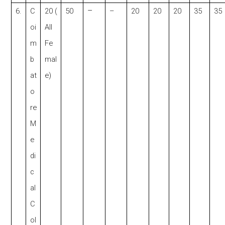
–
6.
C
20 (
50
–
20
20
20
35
35
oi
All
m
Fe
b
mal
at
e)
o
re
M
e
di
c
al
C
ol