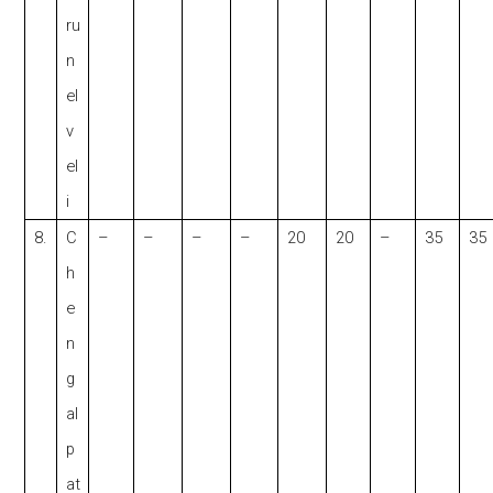
ru
n
el
v
el
i
8.
C
–
–
–
–
20
20
–
35
35
h
e
n
g
al
p
at