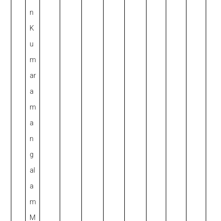
n
K
u
m
ar
a
m
a
n
g
al
a
m
M