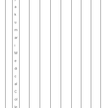
a
k
u
m
ar
i
M
e
di
c
al
C
ol
le