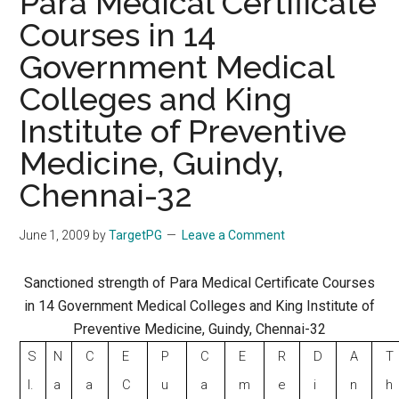
Para Medical Certificate
Courses in 14
Government Medical
Colleges and King
Institute of Preventive
Medicine, Guindy,
Chennai-32
June 1, 2009
by
TargetPG
Leave a Comment
Sanctioned strength of Para Medical Certificate Courses
in 14 Government Medical Colleges and King Institute of
Preventive Medicine, Guindy, Chennai-32
S
N
C
E
P
C
E
R
D
A
T
l.
a
a
C
u
a
m
e
i
n
h