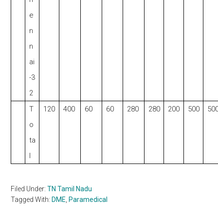
e
n
n
ai
-3
2
T
120
400
60
60
280
280
200
500
50
o
ta
l
Filed Under:
TN Tamil Nadu
Tagged With:
DME
,
Paramedical