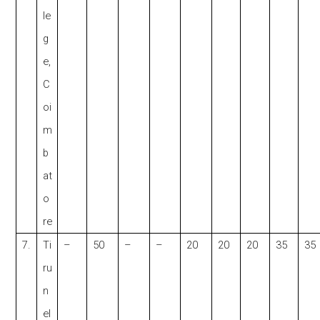
le
g
e,
C
oi
m
b
at
o
re
7.
Ti
–
50
–
–
20
20
20
35
35
ru
n
el