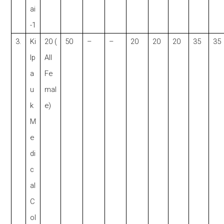
ai
-1
3.
Ki
20 (
50
–
–
20
20
20
35
35
lp
All
a
Fe
u
mal
k
e)
M
e
di
c
al
C
ol