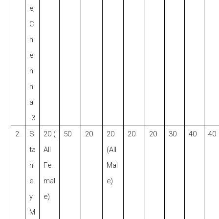
e
,
C
h
e
n
n
ai
-3
2.
S
20 (
50
20
20
20
20
30
40
40
ta
All
(All
nl
Fe
Mal
e
mal
e)
y
e)
M