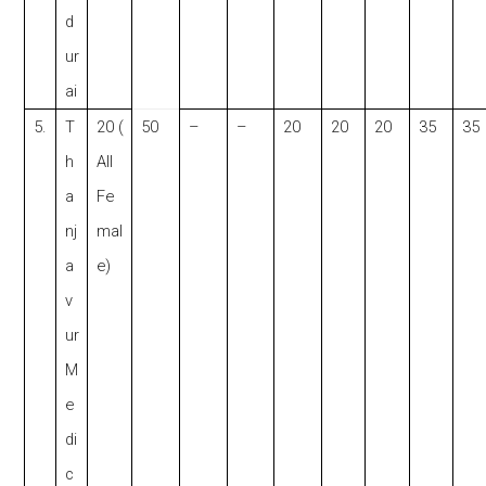
d
ur
ai
5.
T
20 (
50
–
–
20
20
20
35
35
h
All
a
Fe
nj
mal
a
e)
v
ur
M
e
di
c