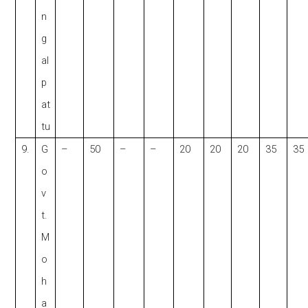
n
g
al
p
at
tu
9.
G
–
50
–
–
20
20
20
35
35
o
v
t.
M
o
h
a