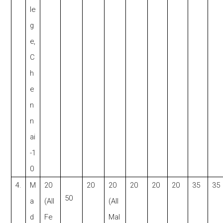
le
g
e
,
C
h
e
n
n
ai
-1
0
4.
M
20
20
20
20
20
20
35
35
50
a
(All
(All
d
Fe
Mal